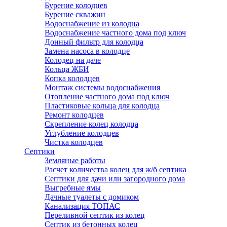
Бурение колодцев
Бурение скважин
Водоснабжение из колодца
Водоснабжение частного дома под ключ
Донный фильтр для колодца
Замена насоса в колодце
Колодец на даче
Кольца ЖБИ
Копка колодцев
Монтаж системы водоснабжения
Отопление частного дома под ключ
Пластиковые кольца для колодца
Ремонт колодцев
Скрепление колец колодца
Углубление колодцев
Чистка колодцев
Септики
Земляные работы
Расчет количества колец для ж/б септика
Септики для дачи или загородного дома
Выгребные ямы
Дачные туалеты с домиком
Канализация ТОПАС
Переливной септик из колец
Септик из бетонных колец