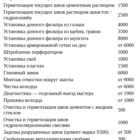
Герметизация текущих швов цементным раствором
1500
Герметизация текущих швов раствором аквастоп /
2500
гидропломба
Установка донного фильтра из гальки
4000
Установка донного фильтра из щебня, гравия
3500
Установка донного фильтра из шунгита
8000
Установка армированной сетки на дно
от 6000
Штробление перфоратором
1000
Установка скоб
1000
Установка пластин
1500
Глиняный замок
6000
Монтаж отмостки вокруг шахты
от 9000
Чистка колодца
от 6000
Диагностика — отдельный выезд мастера
от 1900
Прокачка колодца
от 1000
Очистка и герметизация швов цементом с жидким
500
стеклом
Очистка и герметизация швов
1000
гидроизоляционными смесями
Заделка разрушенных швов (цемент марки S500)
от 500
Скобирование металлическими скобами
300