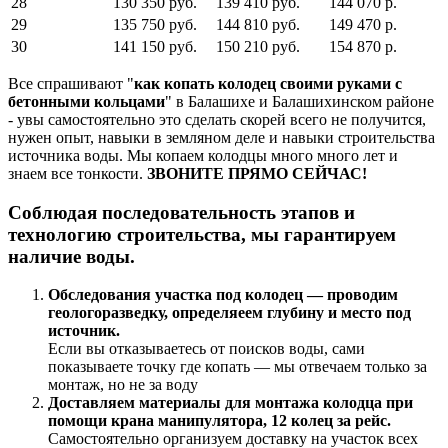
28
130 350 руб.
139 410 руб.
144 070 р.
29
135 750 руб.
144 810 руб.
149 470 р.
30
141 150 руб.
150 210 руб.
154 870 р.
Все спрашивают "
как копать колодец своими руками с
бетонными кольцами
" в Балашихе и Балашихинском районе
- увы самостоятельно это сделать скорей всего не получится,
нужен опыт, навыки в земляном деле и навыки строительства
источника воды. Мы копаем колодцы много много лет и
знаем все тонкости.
ЗВОНИТЕ ПРЯМО СЕЙЧАС!
Соблюдая последовательность этапов и
технологию строительства, мы гарантируем
наличие воды.
Обследования участка под колодец — проводим
геологоразведку, определяеем глубину и место под
источник.
Если вы отказываетесь от поисков воды, сами
показываете точку где копать — мы отвечаем только за
монтаж, но не за воду
Доставляем материалы для монтажа колодца при
помощи крана манипулятора, 12 колец за рейс.
Самостоятельно организуем доставку на участок всех