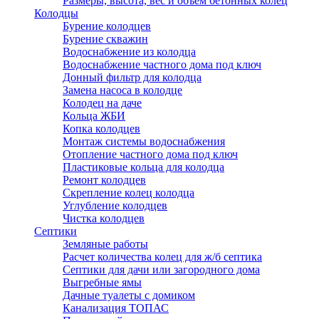
Размеры, высота, вес и объем бетонных колец
Колодцы
Бурение колодцев
Бурение скважин
Водоснабжение из колодца
Водоснабжение частного дома под ключ
Донный фильтр для колодца
Замена насоса в колодце
Колодец на даче
Кольца ЖБИ
Копка колодцев
Монтаж системы водоснабжения
Отопление частного дома под ключ
Пластиковые кольца для колодца
Ремонт колодцев
Скрепление колец колодца
Углубление колодцев
Чистка колодцев
Септики
Земляные работы
Расчет количества колец для ж/б септика
Септики для дачи или загородного дома
Выгребные ямы
Дачные туалеты с домиком
Канализация ТОПАС