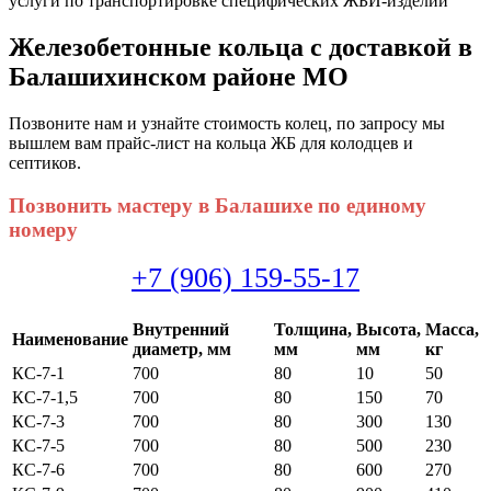
услуги по транспортировке специфических ЖБИ-изделий
Железобетонные кольца с доставкой в
Балашихинском районе МО
Позвоните нам и узнайте стоимость колец, по запросу мы
вышлем вам прайс-лист на кольца ЖБ для колодцев и
септиков.
Позвонить мастеру в Балашихе по единому
номеру
+7 (906) 159-55-17
Внутренний
Толщина,
Высота,
Масса,
Наименование
диаметр, мм
мм
мм
кг
КС-7-1
700
80
10
50
КС-7-1,5
700
80
150
70
КС-7-3
700
80
300
130
КС-7-5
700
80
500
230
КС-7-6
700
80
600
270